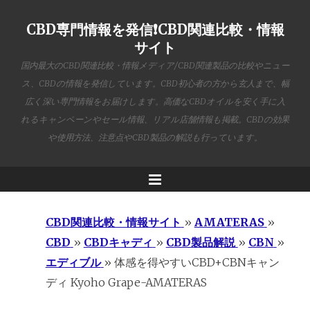
CBD専門情報を発信❗️CBD関連比較・情報
サイト
国内最大のCBD関連比較・情報メディア/CBD関連製品の比較やニュー
ス、CBDの情報を発信しています。CBD初心者の方から玄人まで、幅
広く深い専門情報をお届けします。高価なCBDオイルを安く手に入
れるキャンペーンやセール情報、リアル店舗情報も掲載。CBDの効果
や使用方法、注意点やCBD製品の解説も行っています。
Menu
CBD関連比較・情報サイト
»
AMATERAS
»
CBD
»
CBDキャディ
»
CBD製品解説
»
CBN
»
エディブル
»
体感を得やすいCBD+CBNキャン
ディ Kyoho Grape-AMATERAS