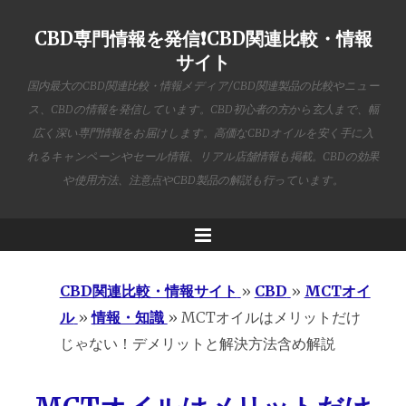
CBD専門情報を発信❗️CBD関連比較・情報
サイト
国内最大のCBD関連比較・情報メディア/CBD関連製品の比較やニュー
ス、CBDの情報を発信しています。CBD初心者の方から玄人まで、幅
広く深い専門情報をお届けします。高価なCBDオイルを安く手に入
れるキャンペーンやセール情報、リアル店舗情報も掲載。CBDの効果
や使用方法、注意点やCBD製品の解説も行っています。
Menu
CBD関連比較・情報サイト
»
CBD
»
MCTオイ
ル
»
情報・知識
»
MCTオイルはメリットだけ
じゃない！デメリットと解決方法含め解説