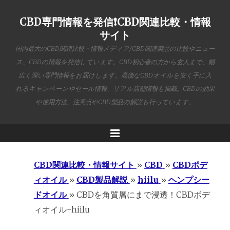
CBD専門情報を発信❗️CBD関連比較・情報
サイト
国内最大のCBD関連比較・情報メディア/CBD関連製品の比較やニュー
ス、CBDの情報を発信しています。CBD初心者の方から玄人まで、幅
広く深い専門情報をお届けします。高価なCBDオイルを安く手に入
れるキャンペーンやセール情報、リアル店舗情報も掲載。CBDの効果
や使用方法、注意点やCBD製品の解説も行っています。
Menu
CBD関連比較・情報サイト
»
CBD
»
CBDボデ
ィオイル
»
CBD製品解説
»
hiilu
»
ヘンプシー
ドオイル
»
CBDを角質層にまで浸透！CBDボデ
ィオイル-hiilu