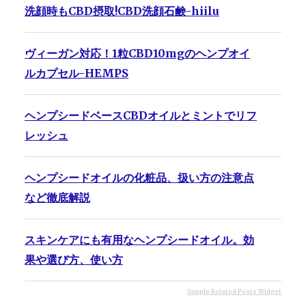
洗顔時もCBD摂取!CBD洗顔石鹸-hiilu
ヴィーガン対応！1粒CBD10mgのヘンプオイ
ルカプセル-HEMPS
ヘンプシードベースCBDオイルとミントでリフ
レッシュ
ヘンプシードオイルの化粧品、扱い方の注意点
など徹底解説
スキンケアにも有用なヘンプシードオイル。効
果や選び方、使い方
Simple Related Posts Widget