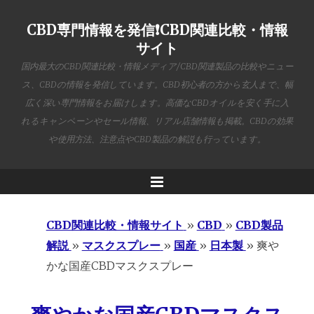
CBD専門情報を発信❗️CBD関連比較・情報
サイト
国内最大のCBD関連比較・情報メディア/CBD関連製品の比較やニュー
ス、CBDの情報を発信しています。CBD初心者の方から玄人まで、幅
広く深い専門情報をお届けします。高価なCBDオイルを安く手に入
れるキャンペーンやセール情報、リアル店舗情報も掲載。CBDの効果
や使用方法、注意点やCBD製品の解説も行っています。
Menu
CBD関連比較・情報サイト
»
CBD
»
CBD製品
解説
»
マスクスプレー
»
国産
»
日本製
»
爽や
かな国産CBDマスクスプレー