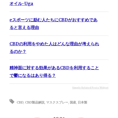
オイル-Uga
eスポーツに励む人たちにCBDがおすすめであ
ると言える理由
CBDの利用をやめた人はどんな理由が考えられ
るのか？
精神面に対する効果があるCBDを利用すること
で鬱になるはあり得る？
Simple Related Posts Widget
CBD
,
CBD製品解説
,
マスクスプレー
,
国産
,
日本製