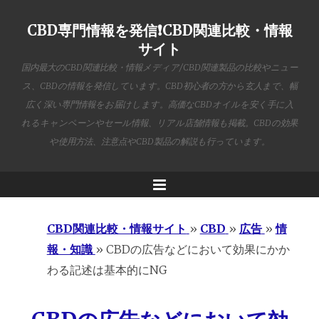
CBD専門情報を発信❗️CBD関連比較・情報
サイト
国内最大のCBD関連比較・情報メディア/CBD関連製品の比較やニュー
ス、CBDの情報を発信しています。CBD初心者の方から玄人まで、幅
広く深い専門情報をお届けします。高価なCBDオイルを安く手に入
れるキャンペーンやセール情報、リアル店舗情報も掲載。CBDの効果
や使用方法、注意点やCBD製品の解説も行っています。
Menu
CBD関連比較・情報サイト
»
CBD
»
広告
»
情
報・知識
»
CBDの広告などにおいて効果にかか
わる記述は基本的にNG