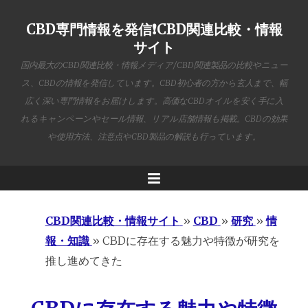
CBD専門情報を発信❗️CBD関連比較・情報
サイト
国内最大のCBD関連比較・情報メディア/CBD関連製品の比較やニュー
ス、CBDの情報を発信しています。CBD初心者の方から玄人まで、幅
広く深い専門情報をお届けします。高価なCBDオイルを安く手に入
れるキャンペーンやセール情報、リアル店舗情報も掲載。CBDの効果
や使用方法、注意点やCBD製品の解説も行っています。
Menu
CBD関連比較・情報サイト
»
CBD
»
研究
»
情
報・知識
»
CBDに存在する魅力や特徴が研究を
推し進めてきた