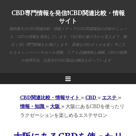
CBD専門情報を発信❗️CBD関連比較・情報
サイト
国内最大のCBD関連比較・情報メディア/CBD関連製品の比較やニュー
ス、CBDの情報を発信しています。CBD初心者の方から玄人まで、幅
広く深い専門情報をお届けします。高価なCBDオイルを安く手に入
れるキャンペーンやセール情報、リアル店舗情報も掲載。CBDの効果
や使用方法、注意点やCBD製品の解説も行っています。
Menu
CBD関連比較・情報サイト
»
CBD
»
エステ
»
情報・知識
»
大阪
»
大阪にあるCBDを使ったリ
ラクゼーションを楽しめるエステサロン