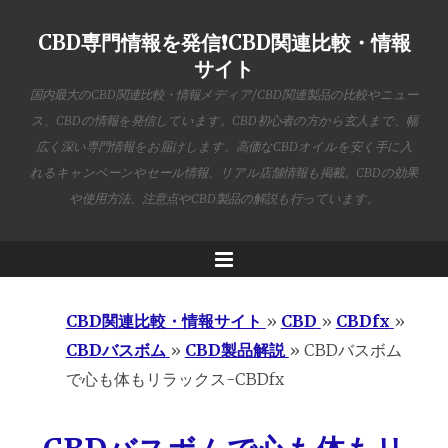
CBD専門情報を発信❗️CBD関連比較・情報
サイト
国内最大のCBD関連比較・情報メディア/CBD関連製品の比較やニュー
ス、CBDの情報を発信しています。CBD初心者の方から玄人まで、幅
広く深い専門情報をお届けします。高価なCBDオイルを安く手に入
れるキャンペーンやセール情報、リアル店舗情報も掲載。CBDの効果
や使用方法、注意点やCBD製品の解説も行っています。
Menu
CBD関連比較・情報サイト
»
CBD
»
CBDfx
»
CBDバスボム
»
CBD製品解説
»
CBDバスボム
で心も体もリラックス-CBDfx