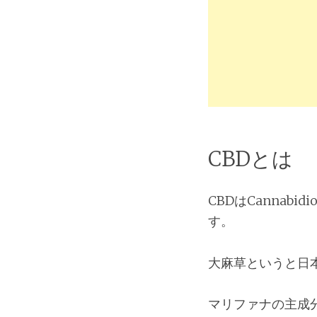
CBDとは
CBDはCanna
す。
大麻草というと日
マリファナの主成