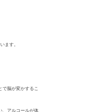
ています。
とで脳が変かするこ
い、アルコールが体