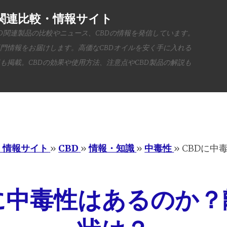
BD関連比較・情報サイト
BD関連製品の比較やニュース、CBDの情報を発信しています。
専門情報をお届けします。高価なCBDオイルを安く手に入れる
も掲載。CBDの効果や使用方法、注意点やCBD製品の解説も
Menu
・情報サイト
»
CBD
»
情報・知識
»
中毒性
»
CBDに中
Dに中毒性はあるのか？