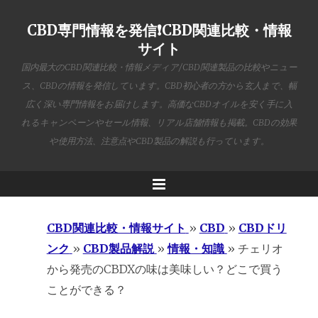
CBD専門情報を発信❗️CBD関連比較・情報
サイト
国内最大のCBD関連比較・情報メディア/CBD関連製品の比較やニュー
ス、CBDの情報を発信しています。CBD初心者の方から玄人まで、幅
広く深い専門情報をお届けします。高価なCBDオイルを安く手に入
れるキャンペーンやセール情報、リアル店舗情報も掲載。CBDの効果
や使用方法、注意点やCBD製品の解説も行っています。
Menu
CBD関連比較・情報サイト
»
CBD
»
CBDドリ
ンク
»
CBD製品解説
»
情報・知識
»
チェリオ
から発売のCBDXの味は美味しい？どこで買う
ことができる？