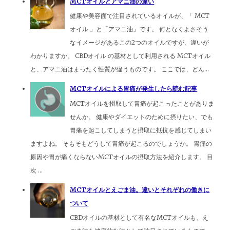
MCTオイルとアマニ油の違い
健康や美容面で注目されているオイルが、「 MCT
オイル 」と「アマニ油」です。 何となくよさそう
なイメージがあるこの2つのオイルですが、違いが
わかりますか。 CBDオイル の基材として利用される MCTオイル
と、アマニ油はまったく性質が違うものです。 ここでは、どん...
MCTオイルによる胃痛が発生したら読む記事
MCTオイルを摂取して胃痛が起こったことがありま
せんか。 健康やダイエットのために摂りたい、でも
胃痛を起こしてしまうと摂取に抵抗を感じてしまい
ますよね。 そもそもどうして胃痛が起こるのでしょうか。 胃痛の
原因や胃が痛くならないMCTオイルの摂取方法を紹介します。 目
次 ...
MCTオイルとえごま油。違いとそれぞれの働きに
ついて
CBDオイルの基材として有名なMCTオイルも、え