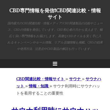
CBD専門情報を発信❗️CBD関連比較・情報
サイト
国内最大のCBD関連比較・情報メディア/CBD関連製品の比較やニュー
ス、CBDの情報を発信しています。CBD初心者の方から玄人まで、幅
広く深い専門情報をお届けします。高価なCBDオイルを安く手に入
れるキャンペーンやセール情報、リアル店舗情報も掲載。CBDの効果
や使用方法、注意点やCBD製品の解説も行っています。
Menu
CBD関連比較・情報サイト
»
サウナ
»
サウナハ
ット
»
情報・知識
»
サウナ利用時にサウナハッ
トを着用することの重要性