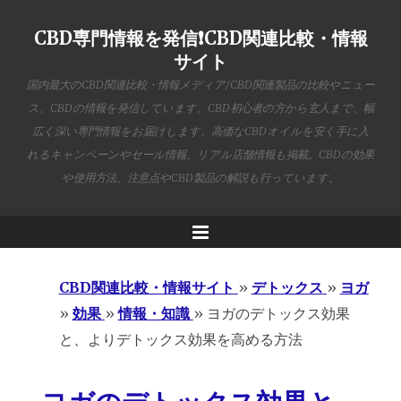
CBD専門情報を発信❗️CBD関連比較・情報
サイト
国内最大のCBD関連比較・情報メディア/CBD関連製品の比較やニュー
ス、CBDの情報を発信しています。CBD初心者の方から玄人まで、幅
広く深い専門情報をお届けします。高価なCBDオイルを安く手に入
れるキャンペーンやセール情報、リアル店舗情報も掲載。CBDの効果
や使用方法、注意点やCBD製品の解説も行っています。
Menu
CBD関連比較・情報サイト
»
デトックス
»
ヨガ
»
効果
»
情報・知識
»
ヨガのデトックス効果
と、よりデトックス効果を高める方法