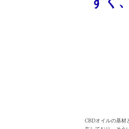
すく
CBDオイルの基
在しており、そう