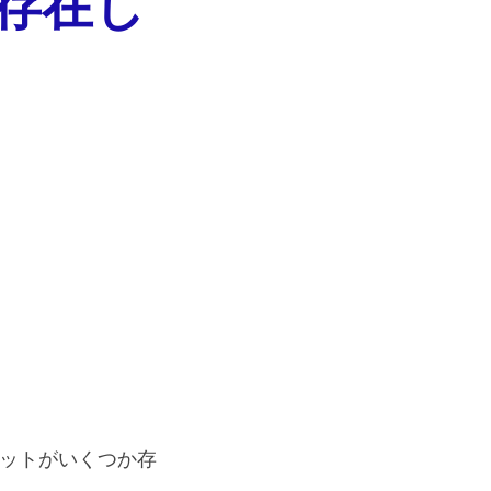
存在し
リットがいくつか存
。